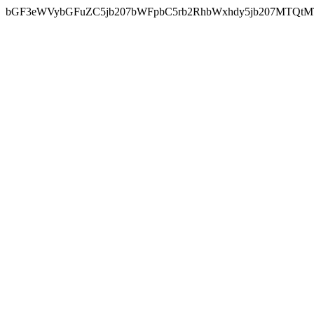
bGF3eWVybGFuZC5jb207bWFpbC5rb2RhbWxhdy5jb207MTQtM