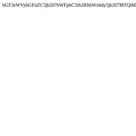
bGF3eWVybGFuZC5jb207bWFpbC5rb2RhbWxhdy5jb207MTQtM