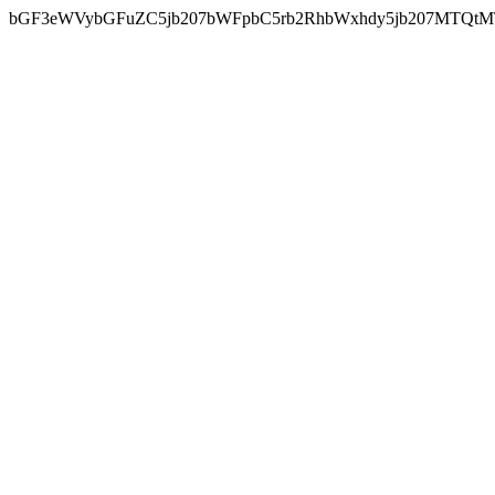
bGF3eWVybGFuZC5jb207bWFpbC5rb2RhbWxhdy5jb207MTQtM