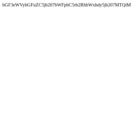
bGF3eWVybGFuZC5jb207bWFpbC5rb2RhbWxhdy5jb207MTQtM