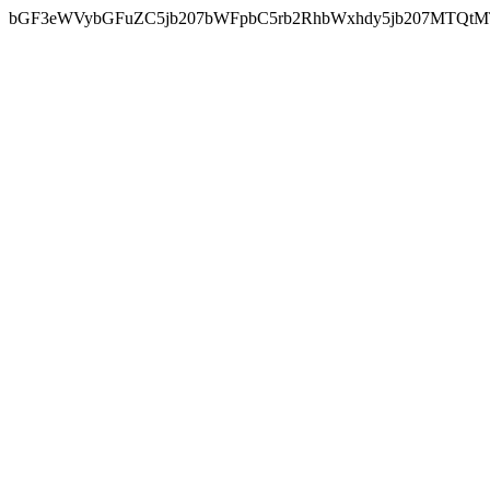
bGF3eWVybGFuZC5jb207bWFpbC5rb2RhbWxhdy5jb207MTQtM