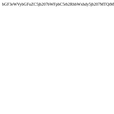
bGF3eWVybGFuZC5jb207bWFpbC5rb2RhbWxhdy5jb207MTQtM