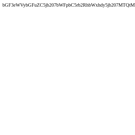
bGF3eWVybGFuZC5jb207bWFpbC5rb2RhbWxhdy5jb207MTQtM