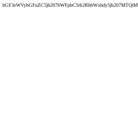
bGF3eWVybGFuZC5jb207bWFpbC5rb2RhbWxhdy5jb207MTQtM