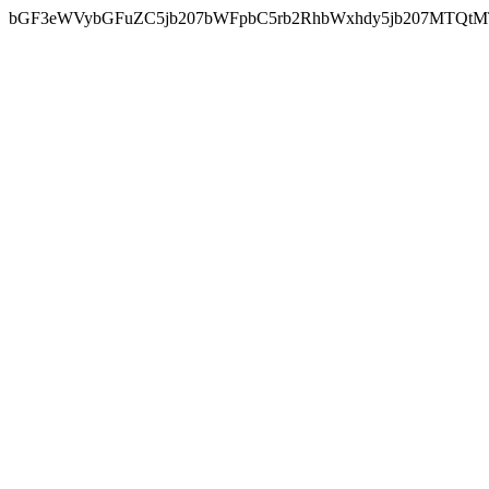
bGF3eWVybGFuZC5jb207bWFpbC5rb2RhbWxhdy5jb207MTQtM