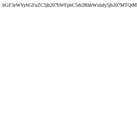
bGF3eWVybGFuZC5jb207bWFpbC5rb2RhbWxhdy5jb207MTQtM