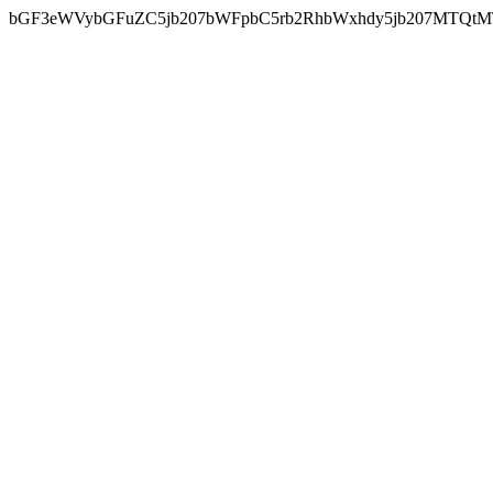
bGF3eWVybGFuZC5jb207bWFpbC5rb2RhbWxhdy5jb207MTQtM