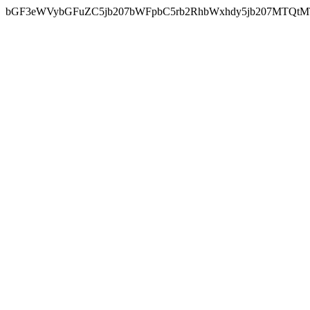
bGF3eWVybGFuZC5jb207bWFpbC5rb2RhbWxhdy5jb207MTQtM